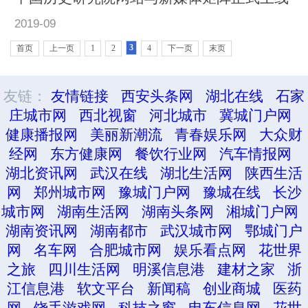
2019-09
3
首页
上一页
1
2
4
下一页
末页
友链：
友情链接
西安头条网
湖北在线
石家
庄城市网
西北视窗
河北城市
冀城门户网
健康播报网
美丽新潮流
青春娱乐网
大众财
经网
东方健康网
餐饮行业网
汽车情报网
湖北资讯网
武汉在线
湖北生活网
陕西生活
网
郑州城市网
豫城门户网
豫城在线
长沙
城市网
湖南生活网
湖南头条网
湘城门户网
湖南资讯网
湖南都市
武汉城市网
鄂城门户
网
名车网
合肥城市网
娱乐看点网
花世界
之旅
四川生活网
明溪信息港
建材之家
浙
江信息港
软文平台
新闻稿
创业商城
医药
网
饶手游戏网
科技之窗
电车信息网
花世